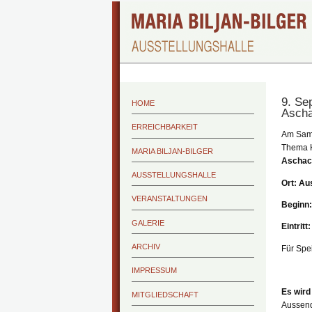
9. Se
HOME
Ascha
ERREICHBARKEIT
Am Sams
Thema K
MARIA BILJAN-BILGER
Aschac
AUSSTELLUNGSHALLE
Ort: Au
VERANSTALTUNGEN
Beginn:
GALERIE
Eintritt
ARCHIV
Für Spei
IMPRESSUM
Es wird
MITGLIEDSCHAFT
Aussend