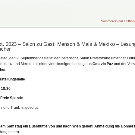
Sommerein am Leithageb
pt. 2023 – Salon zu Gast: Mensch & Mais & Mexiko – Lesun
cher
tag, den 9. September gestaltet der literarische Salon Praterstraße unter der Le
ukuruz und Mexiko mit einer vierstimmigen Lesung aus
Octavio Paz
und der Vors
her.
sstellungshalle
 18:30
: Freie Spende
s und Trank ist gesorgt.
 am Samstag ein Busshuttle von und nach Wien geben! Anmeldung bis Donnerst
ung unten)