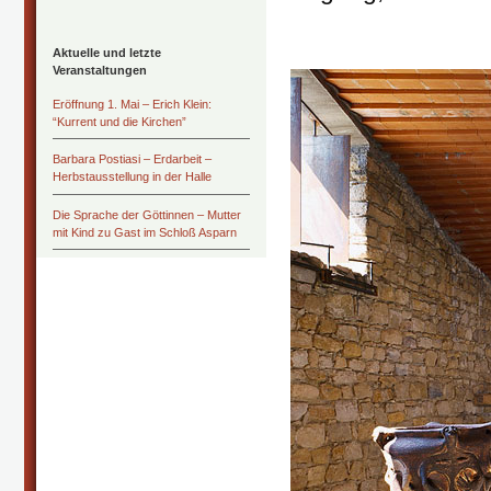
Aktuelle und letzte
Veranstaltungen
Eröffnung 1. Mai – Erich Klein:
“Kurrent und die Kirchen”
Barbara Postiasi – Erdarbeit –
Herbstausstellung in der Halle
Die Sprache der Göttinnen – Mutter
mit Kind zu Gast im Schloß Asparn