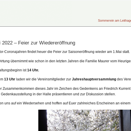
Sommerein am Leithageb
i 2022 – Feier zur Wiedereröffnung
or-Coronajahren findet heuer die Feier zur Saisoneröffnung wieder am 1.Mai statt.
irtung übernimmt wie schon in den letzten Jahren die Familie Maurer vom Heurigen
altungsbeginn ist
14 Uhr.
 um
13 Uhr
laden wir die Vereinsmitglieder zur
Jahreshauptversammlung
des Verei
r Zusammenkommen dieses Jahr im Zeichen des Gedenkens an Friedrich Kurrent s
 Gedenkausstellung in der Halle präsentieren und zur Diskussion stellen.
uen uns auf ein Wiedersehen und hoffen auf Euer zahlreiches Erscheinen an einem