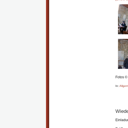
Fotos ©
In:
Allgem
Wiede
Einladu